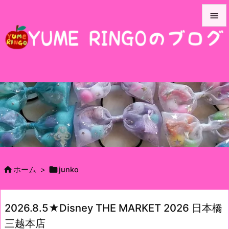


メニュ

サイド

前へ

次へ

検索


ホーム
>
junko
2026.8.5★Disney THE MARKET 2026 日本橋
三越本店