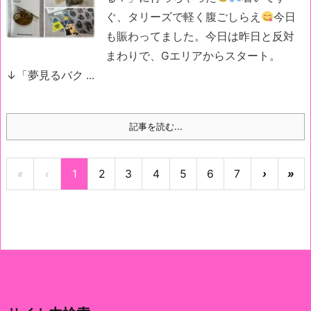
ぐ、タリーズで軽く腹ごしらえ
今日
も賑わってました。
今日は昨日と反対
まわりで、Gエリアからスタート。
↓「夢見るバク ...
記事を読む...
«
‹
1
2
3
4
5
6
7
›
»