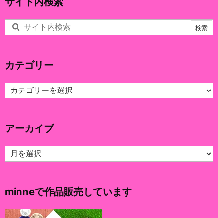
サイト内検索
カテゴリー
カ
テ
ゴ
リ
アーカイブ
ー
ア
ー
カ
イ
minneで作品販売しています
ブ