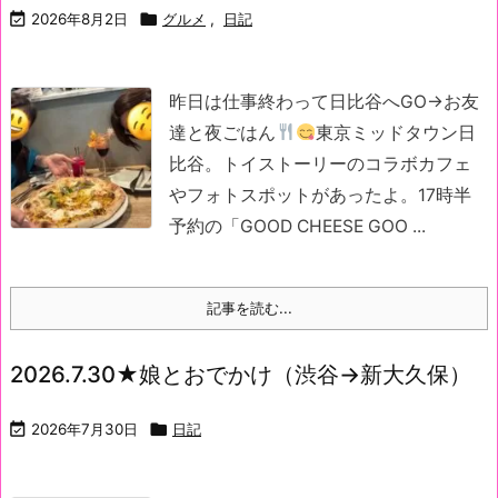

2026年8月2日

グルメ
,
日記
昨日は仕事終わって日比谷へGO→
お友
達と夜ごはん
東京ミッドタウン日
比谷。
トイストーリーのコラボカフェ
やフォトスポットがあったよ。
17時半
予約の「GOOD CHEESE GOO ...
記事を読む...
2026.7.30★娘とおでかけ（渋谷→新大久保）

2026年7月30日

日記