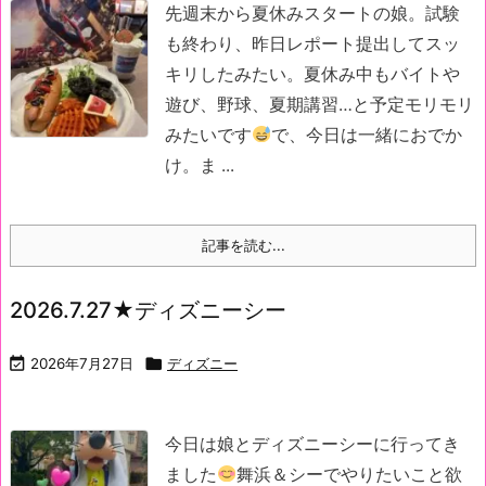
先週末から夏休みスタートの娘。
試験
も終わり、昨日レポート提出してスッ
キリしたみたい。
夏休み中もバイトや
遊び、野球、夏期講習…と予定モリモリ
みたいです
で、今日は一緒におでか
け。
ま ...
記事を読む...
2026.7.27★ディズニーシー

2026年7月27日

ディズニー
今日は娘とディズニーシーに行ってき
ました
舞浜＆シーでやりたいこと欲