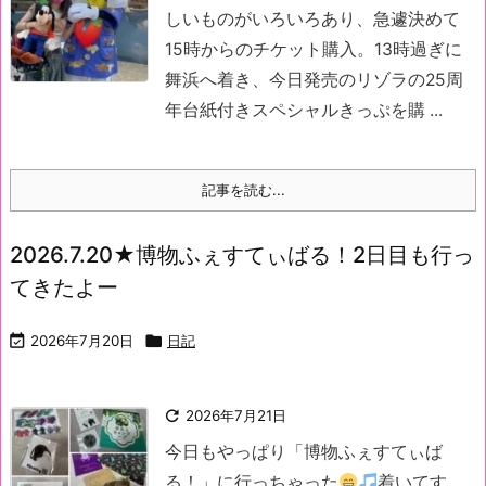
しいものがいろいろあり、急遽決めて
15時からのチケット購入。
13時過ぎに
舞浜へ着き、今日発売のリゾラの25周
年台紙付きスペシャルきっぷを購 ...
記事を読む...
2026.7.20★博物ふぇすてぃばる！2日目も行っ
てきたよー

2026年7月20日

日記

2026年7月21日
今日もやっぱり「博物ふぇすてぃば
る！」に行っちゃった
着いてす