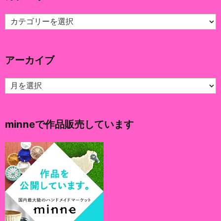
カ
テ
ゴ
リ
アーカイブ
ー
ア
ー
カ
イ
minneで作品販売しています
ブ