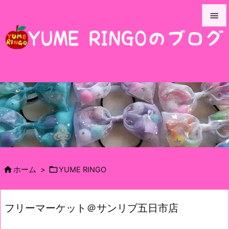


メニュ

サイド

前へ

次へ

検索


ホーム
>
YUME RINGO
フリーマーケット＠サンリブ五日市店