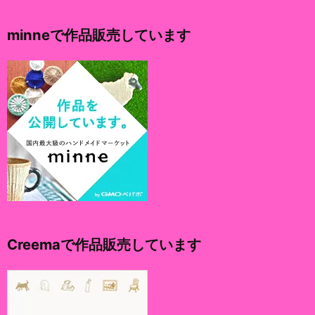
カ
イ
minneで作品販売しています
ブ
Creemaで作品販売しています