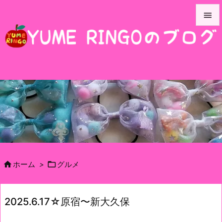


メニュ

サイド

前へ

次へ

検索


ホーム
>
グルメ
2025.6.17☆原宿〜新大久保