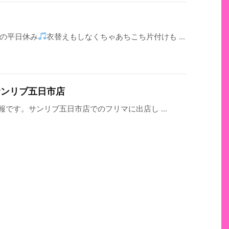
りの平日休み
衣替えもしなくちゃあちこち片付けも ...
＠サンリブ五日市店
情報です。サンリブ五日市店でのフリマに出店し ...