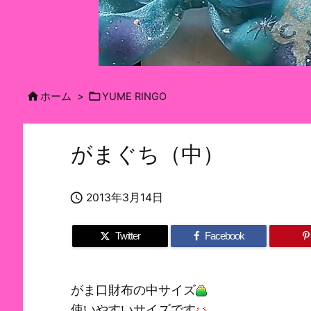


ホーム
>
YUME RINGO
がまぐち（中）

2013年3月14日
Twitter
Facebook
がま口財布の中サイズ
使いやすいサイズです