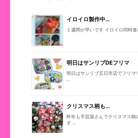
イロイロ製作中…
１週間が早いです イロイロ同時進行
明日はサンリブDEフリマ
明日はサンリブ五日市店でフリマ
...
クリスマス柄も…
昨年も手芸屋さんでクリスマス柄
す ...