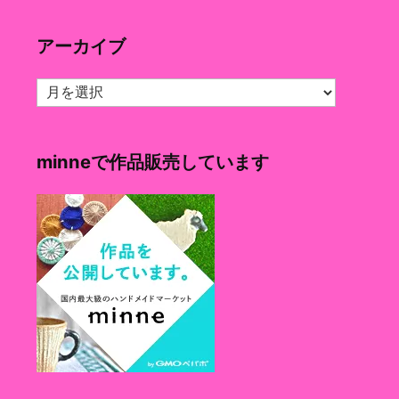
ゴ
リ
アーカイブ
ー
ア
ー
カ
イ
minneで作品販売しています
ブ