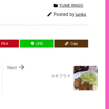

YUME RINGO

Posted by
junko
Pin it
LINE
Copy

Next
カキフライ