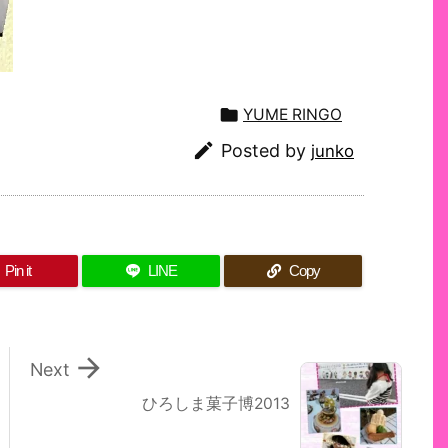

YUME RINGO

Posted by
junko
Pin it
LINE
Copy

Next
ひろしま菓子博2013