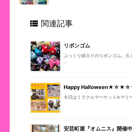

関連記事
リボンゴム
ぷっくり綿入りのリボンゴム。久
...
Happy Halloween★☆★
今日はミラクルマーケットinマリー
安芸町屋『オムニス』開催