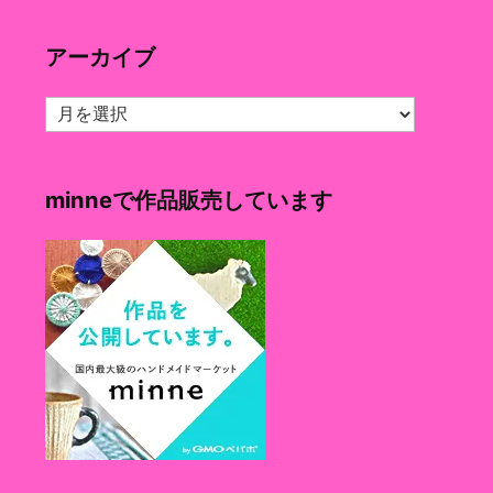
ゴ
リ
アーカイブ
ー
ア
ー
カ
イ
minneで作品販売しています
ブ