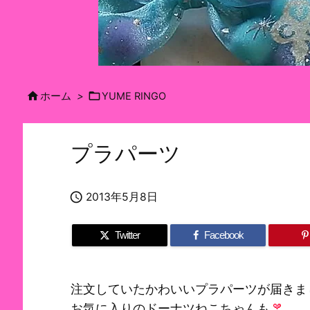


ホーム
>
YUME RINGO
プラパーツ

2013年5月8日
Twitter
Facebook
注文していたかわいいプラパーツが届きま
お気に入りのドーナツねこちゃんも