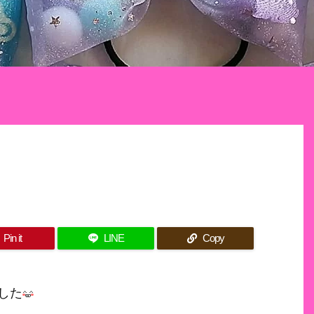
Pin it
LINE
Copy
した