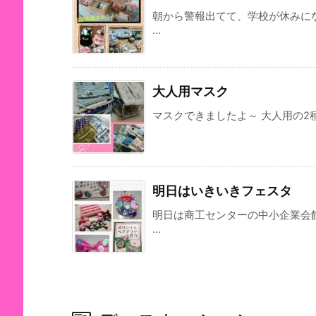
朝から警報出てて、学校が休みに
...
大人用マスク
マスクできましたよ～ 大人用の2種
明日はいきいきフェスタ
明日は商工センターの中小企業会
...