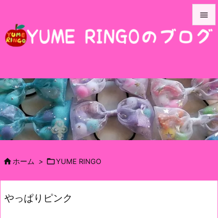


メニュ

サイド

前へ

次へ

検索


ホーム
>
YUME RINGO
やっぱりピンク