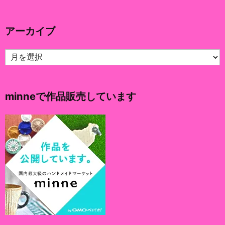
ゴ
リ
アーカイブ
ー
ア
ー
カ
イ
minneで作品販売しています
ブ