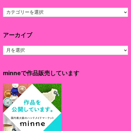
カ
テ
ゴ
リ
アーカイブ
ー
ア
ー
カ
イ
minneで作品販売しています
ブ