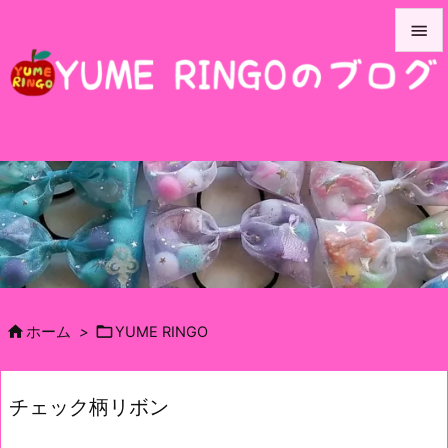


メニュ

サイド

前へ

次へ

検索


ホーム
>
YUME RINGO
チェック柄リボン