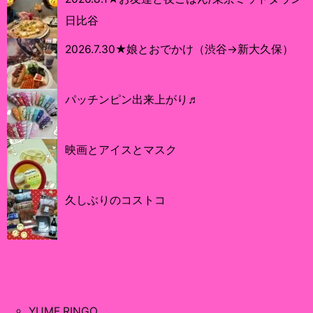
日比谷
2026.7.30★娘とおでかけ（渋谷→新大久保）
パッチンピン出来上がり♬
映画とアイスとマスク
久しぶりのコストコ
YUME RINGO