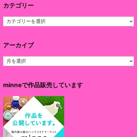
カテゴリー
カ
テ
ゴ
リ
アーカイブ
ー
ア
ー
カ
イ
minneで作品販売しています
ブ