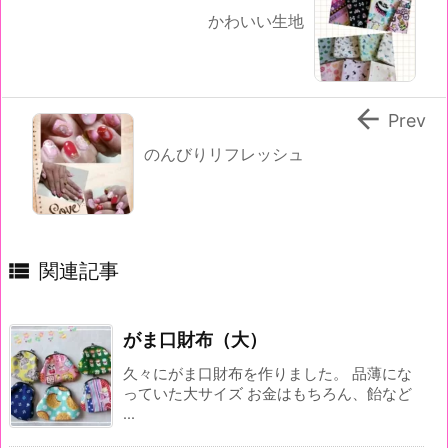
かわいい生地

Prev
のんびりリフレッシュ

関連記事
がま口財布（大）
久々にがま口財布を作りました。 品薄にな
っていた大サイズ お金はもちろん、飴など
...