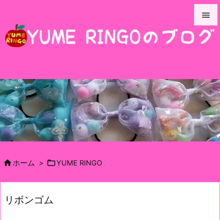


メニュ

サイド

前へ

次へ

検索


ホーム
>
YUME RINGO
リボンゴム