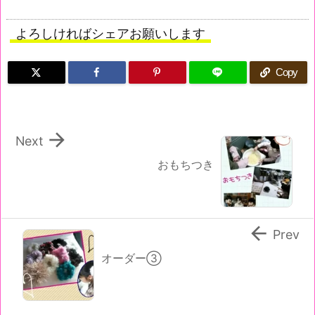
よろしければシェアお願いします
Copy

Next
おもちつき

Prev
オーダー③