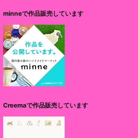
カ
イ
minneで作品販売しています
ブ
Creemaで作品販売しています