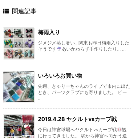

関連記事
梅雨入り
ジメジメ蒸し暑い…関東も昨日梅雨入りした
そうです
あいかわらず手作りしたり… ...
いろいろお買い物
先週、きゃりーちゃんのライブで市内に出た
とき、パーツクラブにも寄りました。 ビー
...
2019.4.28 ヤクルトvsカープ戦
今日は神宮球場へヤクルトvsカープ戦
観
に行ってきました。 駅から神宮へ向かう途