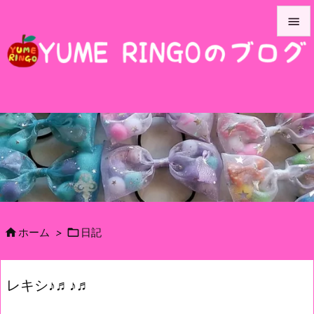


メニュ

サイド

前へ

次へ

検索


ホーム
>
日記
レキシ♪♬♪♬