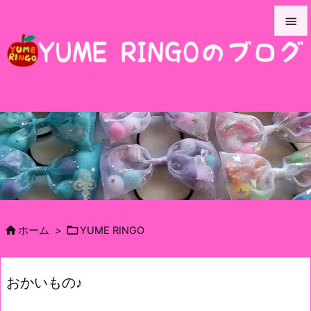


メニュ

サイド

前へ

次へ

検索


ホーム
>
YUME RINGO
おかいもの♪