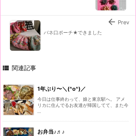

Prev
バネ口ポーチ★できました

関連記事
1年ぶり〜＼(^o^)／
今日は仕事終わって、娘と東京駅へ。 アメ
リカに住んでるお友達が帰国してて、また今
...
お弁当♪♬♪