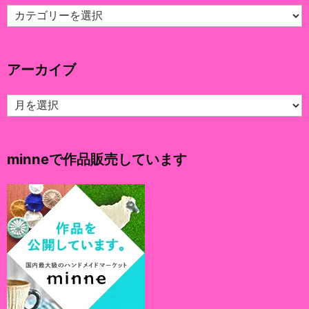
カ
テ
ゴ
リ
アーカイブ
ー
ア
ー
カ
イ
minneで作品販売しています
ブ