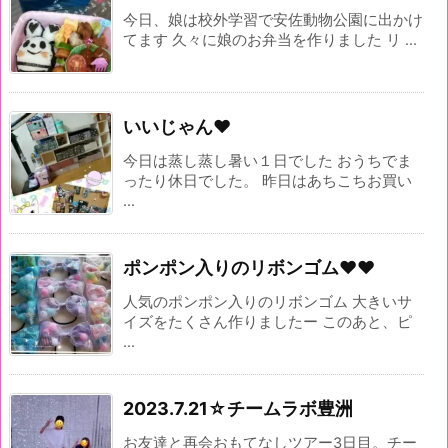
今日、娘は校外学習で安佐動物公園に出かけ
てます 久々に娘のお弁当を作りました リ ...
いいじゃん♥
今日は蒸し蒸し暑い１日でした おうちでま
ったり休日でした。 昨日はあちこちお買い
...
ポンポン入りのリボンゴム♥♥
人気のポンポン入りのリボンゴム 大きいサ
イズをたくさん作りましたー このあと、ピ
...
2023.7.21☆チームラボ豊洲
お友達と再会おもてなしツアー3日目。チー