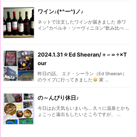
ワイン♪(*^ー^)ノ♪
ネットで注文したワインが届きました 赤ワ
イン"カベルネ・ソーヴィニヨン"飲み比べ ...
2024.1.31☆Ed Sheeran/＋−＝÷×T
our
昨日の話。 エド・シーラン（Ed Sheeran）
のライブに行ってきました
家 ...
の～んびり休日♪
今日はお天気もいまいち... 久々に温泉とかち
ょこっと遠出もしたいところですが、 ...