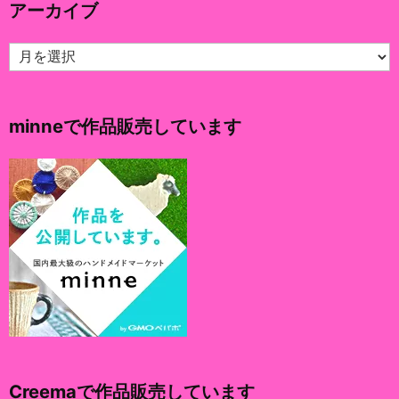
アーカイブ
ー
ア
ー
カ
イ
minneで作品販売しています
ブ
Creemaで作品販売しています