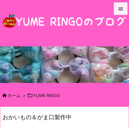


メニュ

サイド

前へ

次へ

検索


ホーム
>
YUME RINGO
おかいもの＆がま口製作中