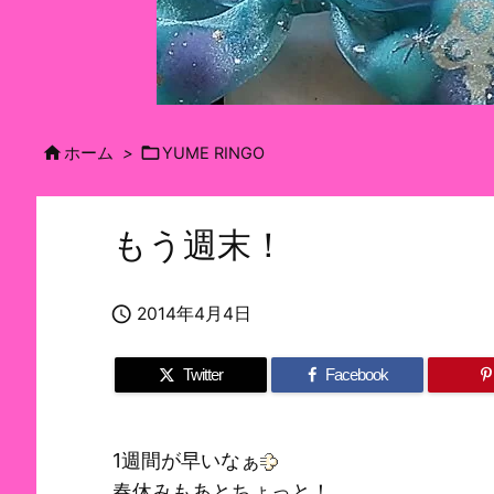


ホーム
>
YUME RINGO
もう週末！

2014年4月4日
Twitter
Facebook
1週間が早いなぁ
春休みもあとちょっと！