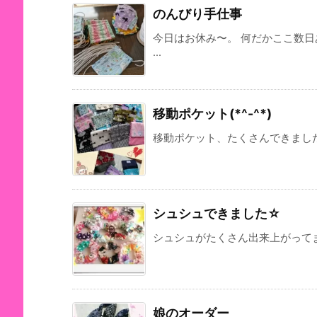
のんびり手仕事
今日はお休み〜。 何だかここ数
...
移動ポケット(*^-^*)
移動ポケット、たくさんできましたー 
シュシュできました☆
シュシュがたくさん出来上がってます
娘のオーダー