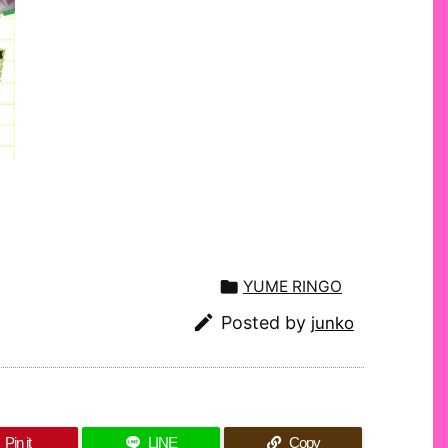

YUME RINGO

Posted by
junko
Pin it
LINE
Copy