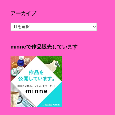
ゴ
リ
アーカイブ
ー
ア
ー
カ
イ
minneで作品販売しています
ブ