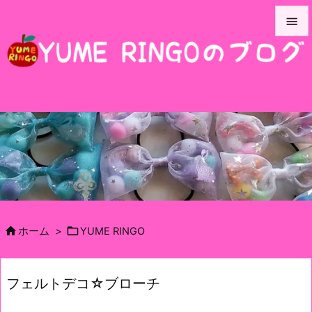


メニュ

サイド

前へ

次へ

検索


ホーム
>
YUME RINGO
フェルトデコ☆ブローチ