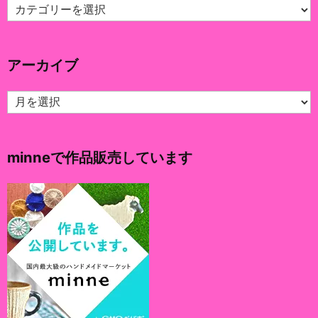
カ
テ
ゴ
リ
アーカイブ
ー
ア
ー
カ
イ
minneで作品販売しています
ブ