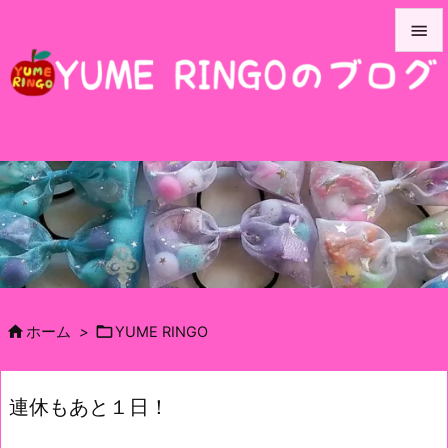


メニュ

サイド

前へ

次へ

検索


ホーム
>
YUME RINGO
連休もあと１日！