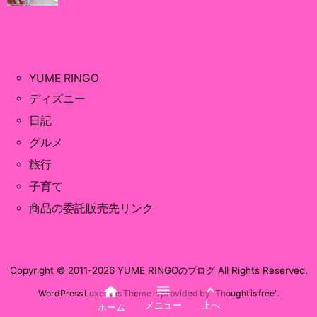
YUME RINGO
ディズニー
日記
グルメ
旅行
子育て
商品の委託販売先リンク
Copyright ©
2011
-2026
YUME RINGOのブログ
All Rights Reserved.



WordPress Luxeritas Theme is provided by "
Thought is free
".
メニュー
上へ
ホーム