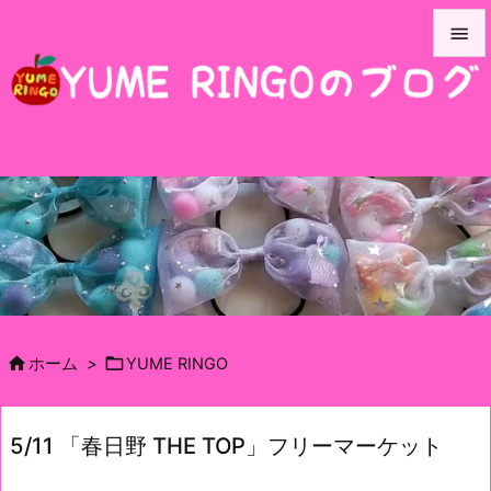


メニュ

サイド

前へ

次へ

検索


ホーム
>
YUME RINGO
5/11 「春日野 THE TOP」フリーマーケット