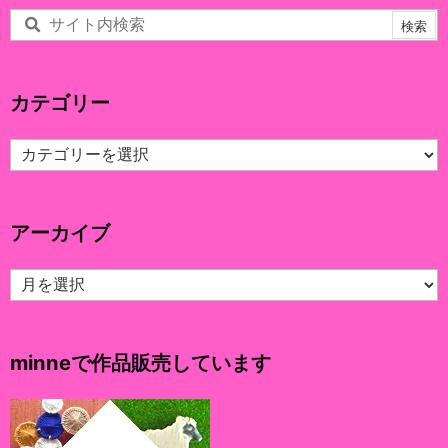
カテゴリー
カ
テ
ゴ
リ
アーカイブ
ー
ア
ー
カ
イ
minneで作品販売しています
ブ