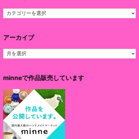
カ
テ
ゴ
リ
アーカイブ
ー
ア
ー
カ
イ
minneで作品販売しています
ブ