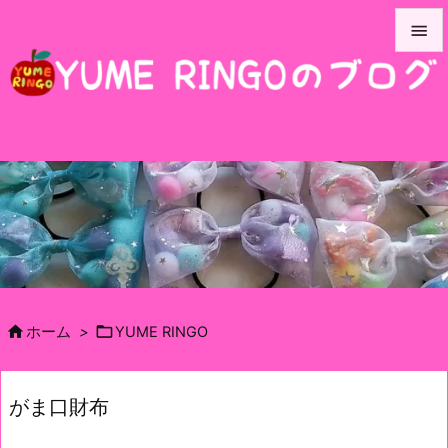


メニュ

サイド

前へ

次へ

検索


ホーム
>
YUME RINGO
がま口財布