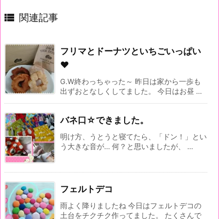

関連記事
フリマとドーナツといちごいっぱい
♥️
G.W終わっちゃった～ 昨日は家から一歩も
出ずおとなしくしてました。 今日はお昼 ...
バネ口☆できました。
明け方、うとうと寝てたら、「ドン！」とい
う大きな音が... 何？と思いましたが、 ...
フェルトデコ
雨よく降りましたね 今日はフェルトデコの
土台をチクチク作ってました。 たくさんで