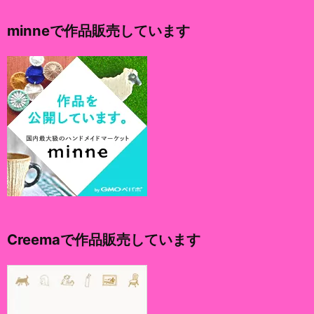
カ
イ
minneで作品販売しています
ブ
Creemaで作品販売しています