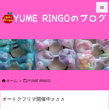


メニュ

サイド

前へ

次へ

検索


ホーム
>
YUME RINGO
オートクフリマ開催中♬♬♬