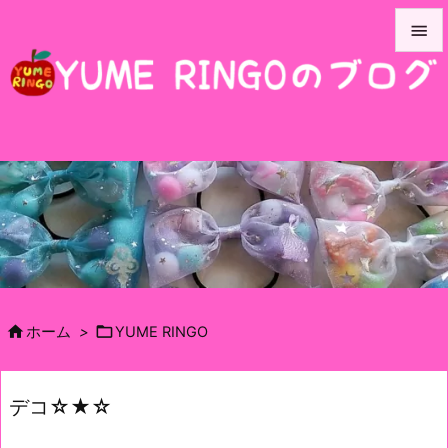


メニュ

サイド

前へ

次へ

検索


ホーム
>
YUME RINGO
デコ☆★☆