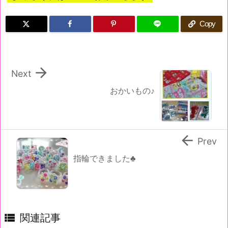
Copy

Next
おかいもの♪

Prev
指輪できました♣

関連記事