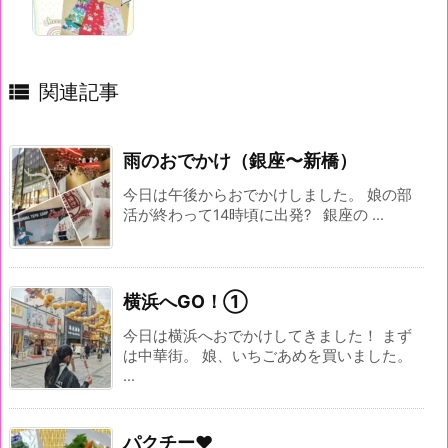

関連記事
雨のおでかけ（銀座〜新橋）
今日は午後からおでかけしました。 娘の部
活が終わって14時頃に出発? 銀座の ...
横浜へGO！①
今日は横浜へおでかけしてきました！ まず
は中華街。 娘、いちごあめを買いました。
...
パクチー♥️