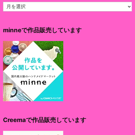
ア
ー
カ
イ
minneで作品販売しています
ブ
Creemaで作品販売しています