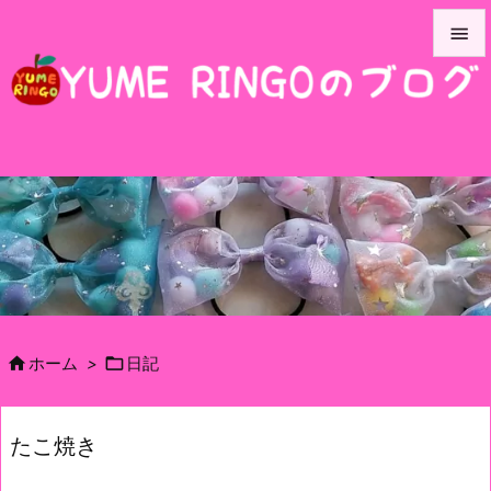


メニュ

サイド

前へ

次へ

検索


ホーム
>
日記
たこ焼き