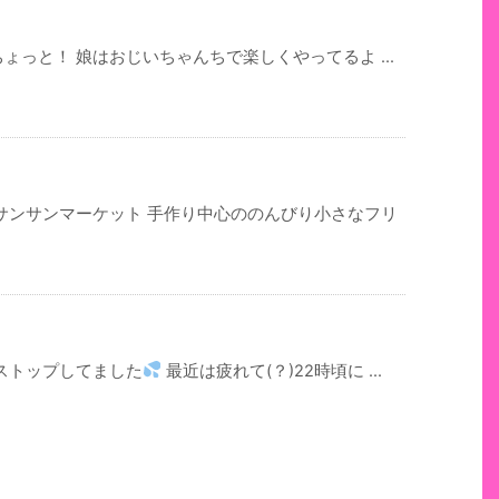
っと！ 娘はおじいちゃんちで楽しくやってるよ ...
サンサンマーケット 手作り中心ののんびり小さなフリ
ストップしてました
最近は疲れて(？)22時頃に ...