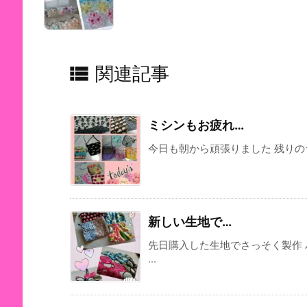

関連記事
ミシンもお疲れ…
今日も朝から頑張りました 残りのラ
新しい生地で…
先日購入した生地でさっそく製作
...