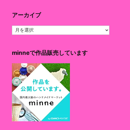
ゴ
リ
アーカイブ
ー
ア
ー
カ
イ
minneで作品販売しています
ブ