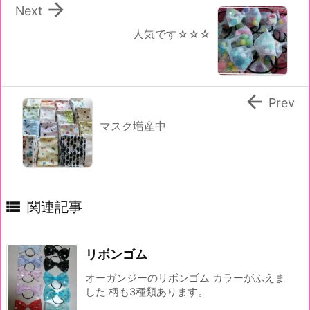

Next
人気です☆☆☆

Prev
マスク増産中

関連記事
リボンゴム
オーガンジーのリボンゴム カラーがふえま
した 柄も3種類あります。