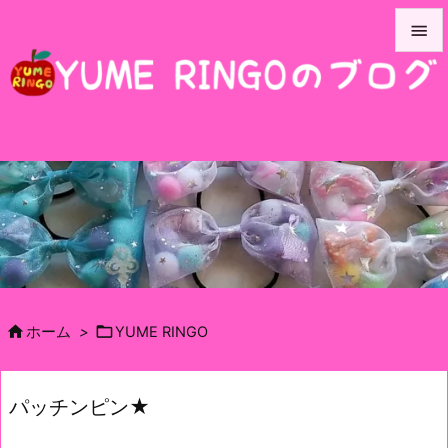


メニュ

サイド

前へ

次へ

検索


ホーム
>
YUME RINGO
パッチンピン★