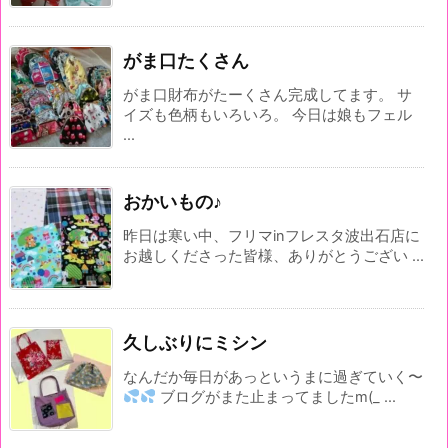
がま口たくさん
がま口財布がたーくさん完成してます。 サ
イズも色柄もいろいろ。 今日は娘もフェル
...
おかいもの♪
昨日は寒い中、フリマinフレスタ波出石店に
お越しくださった皆様、ありがとうござい ...
久しぶりにミシン
なんだか毎日があっというまに過ぎていく〜
ブログがまた止まってましたm(_ ...