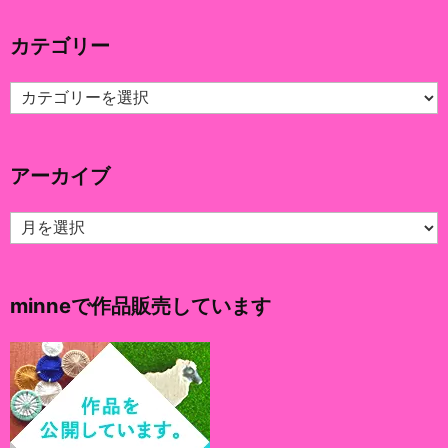
カテゴリー
カ
テ
ゴ
リ
アーカイブ
ー
ア
ー
カ
イ
minneで作品販売しています
ブ