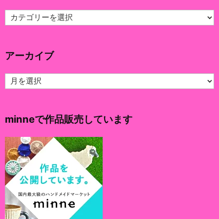
カ
テ
ゴ
リ
アーカイブ
ー
ア
ー
カ
イ
minneで作品販売しています
ブ