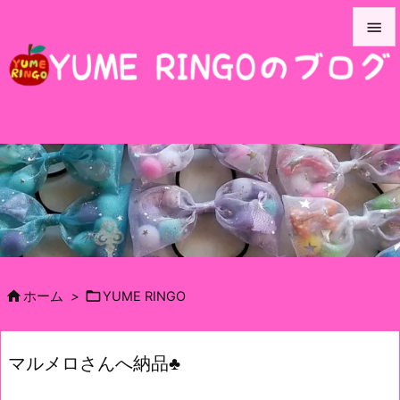


メニュ

サイド

前へ

次へ

検索


ホーム
>
YUME RINGO
マルメロさんへ納品♣