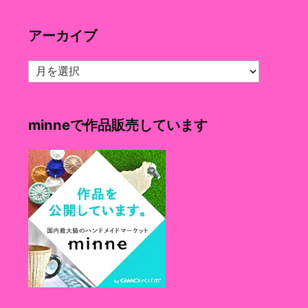
ゴ
リ
アーカイブ
ー
ア
ー
カ
イ
minneで作品販売しています
ブ