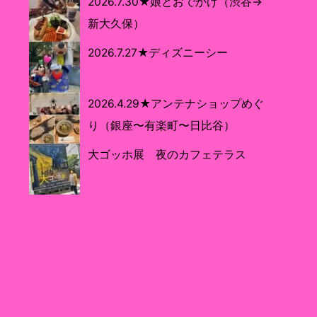
2026.7.30★娘とおでかけ（渋谷→
新大久保）
2026.7.27★ディズニーシー
2026.4.29★アンテナショップめぐ
り（銀座〜有楽町〜日比谷）
大ゴッホ展 夜のカフェテラス