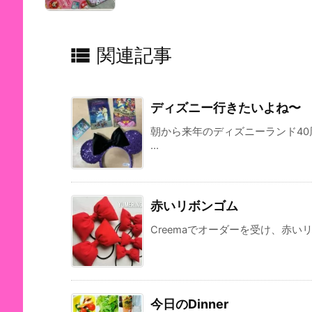

関連記事
ディズニー行きたいよね〜
朝から来年のディズニーランド4
...
赤いリボンゴム
Creemaでオーダーを受け、赤い
今日のDinner