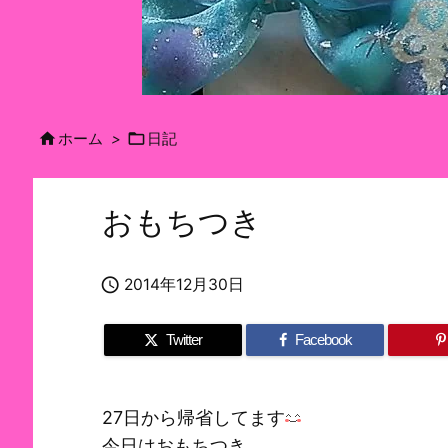


ホーム
>
日記
おもちつき

2014年12月30日
Twitter
Facebook
27日から帰省してます
今日はおもちつき。