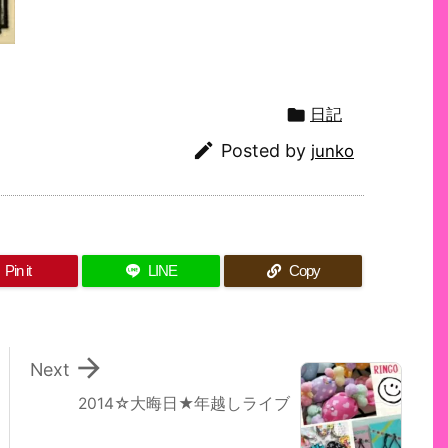

日記

Posted by
junko
Pin it
LINE
Copy

Next
2014☆大晦日★年越しライブ