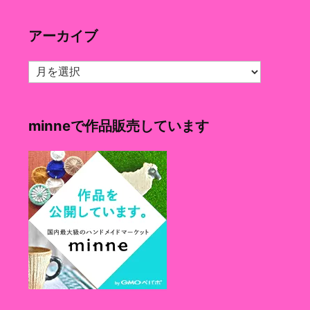
ゴ
リ
アーカイブ
ー
ア
ー
カ
イ
minneで作品販売しています
ブ