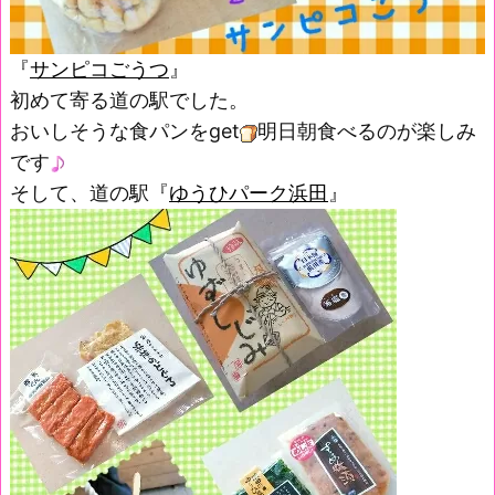
『
サンピコごうつ
』
初めて寄る道の駅でした。
おいしそうな食パンをget
明日朝食べるのが楽しみ
です
そして、道の駅『
ゆうひパーク浜田
』