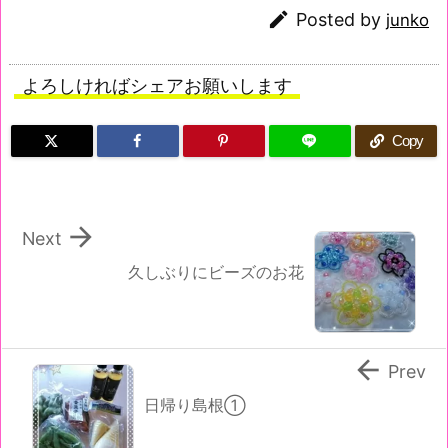

Posted by
junko
よろしければシェアお願いします
Copy

Next
久しぶりにビーズのお花

Prev
日帰り島根①