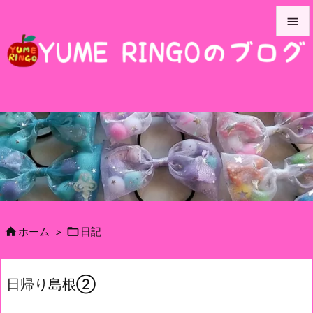


メニュ

サイド

前へ

次へ

検索


ホーム
>
日記
日帰り島根②