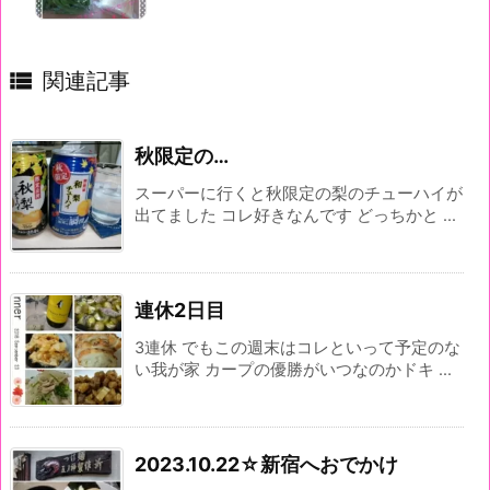

関連記事
秋限定の…
スーパーに行くと秋限定の梨のチューハイが
出てました コレ好きなんです どっちかと ...
連休2日目
3連休 でもこの週末はコレといって予定のな
い我が家 カープの優勝がいつなのかドキ ...
2023.10.22☆新宿へおでかけ