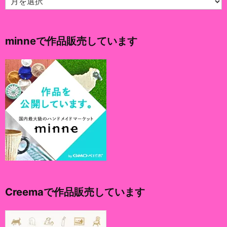
ー
カ
イ
minneで作品販売しています
ブ
Creemaで作品販売しています