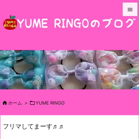


メニュ

サイド

前へ

次へ

検索


ホーム
>
YUME RINGO
フリマしてまーす♬♬