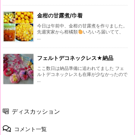
金柑の甘露煮/巾着
今日は午前中、金柑の甘露煮を作りました。
先週実家から柑橘類
いろいろ届いてて、
...
フェルトデコネックレス★納品
ここ数日は納品準備に追われてました フェ
ルトデコネックレスも在庫が少なかったので
...
ディスカッション
コメント一覧