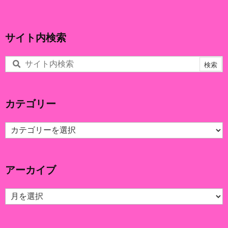
サイト内検索
カテゴリー
カ
テ
ゴ
リ
アーカイブ
ー
ア
ー
カ
イ