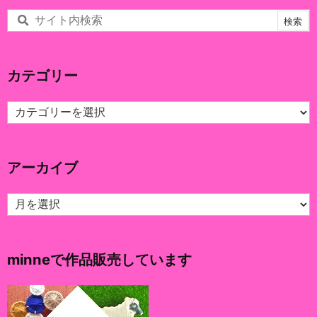
カテゴリー
カ
テ
ゴ
リ
アーカイブ
ー
ア
ー
カ
イ
minneで作品販売しています
ブ