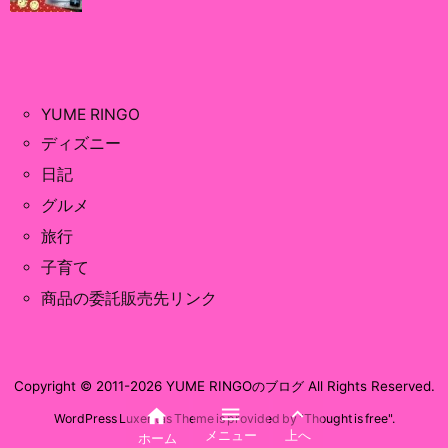
YUME RINGO
ディズニー
日記
グルメ
旅行
子育て
商品の委託販売先リンク
Copyright ©
2011
-2026
YUME RINGOのブログ
All Rights Reserved.



WordPress Luxeritas Theme is provided by "
Thought is free
".
メニュー
上へ
ホーム