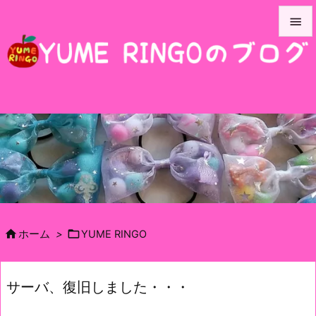


メニュ

サイド

前へ

次へ

検索


ホーム
>
YUME RINGO
サーバ、復旧しました・・・