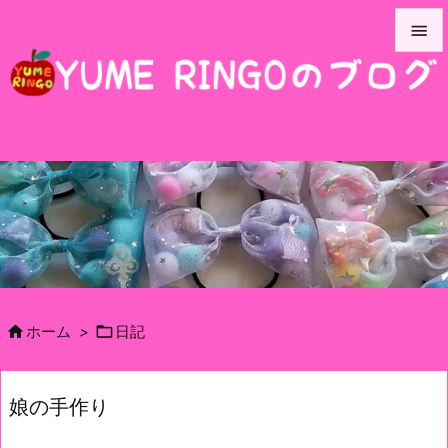


メニュ

サイド

前へ

次へ

検索


ホーム
>
日記
娘の手作り