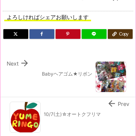
よろしければシェアお願いします
Copy

Next
Babyヘアゴム★リボン

Prev
10/7(土)☆オートクフリマ