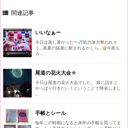

関連記事
いいなぁー
今日は蒸し暑かったー
気力体力奪われそ
う…真夏の猛暑に耐えれるかしら…
今夜も
カ ...
尾道の花火大会☆
今日は尾道の花火大会でした。 娘に話すと
やっぱり行きたい！ということで帰省しまし
...
手帳とシール
毎年この時期になると来年の手帳を買ってま