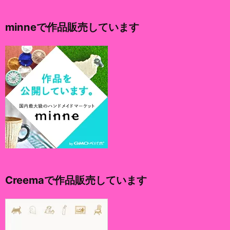
カ
イ
minneで作品販売しています
ブ
Creemaで作品販売しています