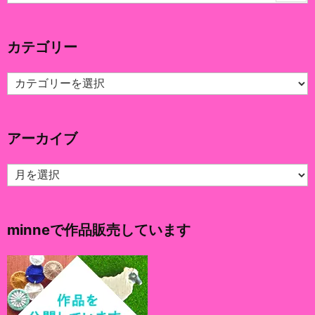
カテゴリー
カ
テ
ゴ
リ
アーカイブ
ー
ア
ー
カ
イ
minneで作品販売しています
ブ