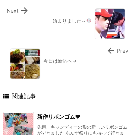

Next
始まりました～

Prev
今日は新宿へ→

関連記事
新作リボンゴム♥
先週、キャンディーの形の新しいリボンゴム
ができました あんず祭りにも持って行きま