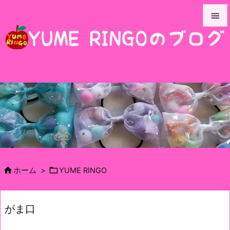


メニュ

サイド

前へ

次へ

検索


ホーム
>
YUME RINGO
がま口