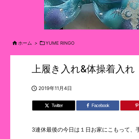


ホーム
>
YUME RINGO
上履き入れ&体操着入れ

2019年11月4日
Twitter
Facebook
3連休最後の今日は１日お家にこもって、