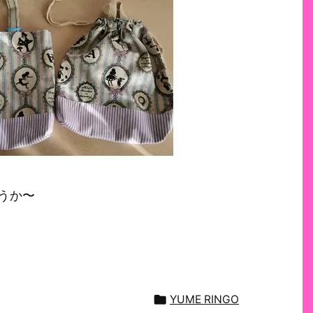
うか〜

YUME RINGO