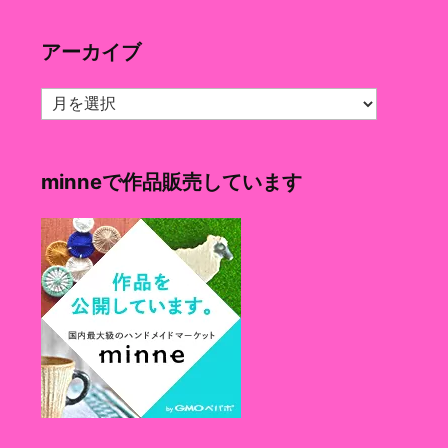
ゴ
リ
アーカイブ
ー
ア
ー
カ
イ
minneで作品販売しています
ブ