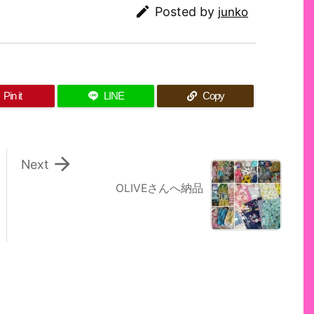

Posted by
junko
Pin it
LINE
Copy

Next
OLIVEさんへ納品