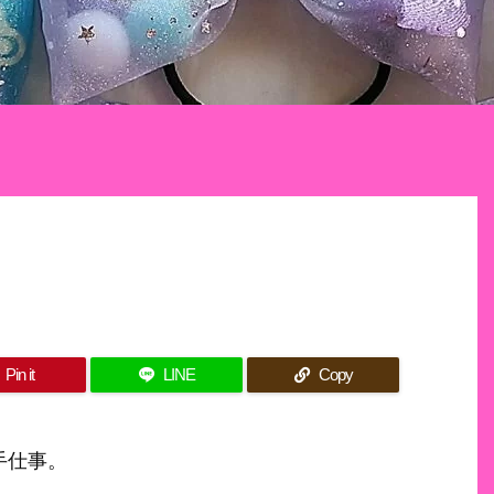
Pin it
LINE
Copy
手仕事。