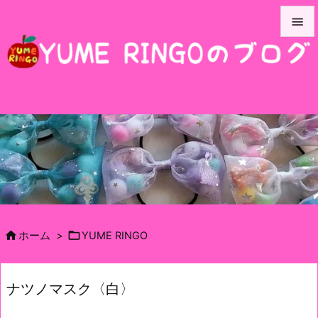


メニュ

サイド

前へ

次へ

検索


ホーム
>
YUME RINGO
ナツノマスク〈白〉