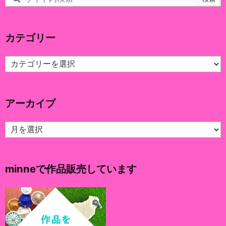
カテゴリー
カ
テ
ゴ
リ
アーカイブ
ー
ア
ー
カ
イ
minneで作品販売しています
ブ