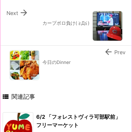

Next
カープボロ負け( ≧Д≦)

Prev
今日のDinner

関連記事
6/2 「フォレストヴィラ可部駅前」
フリーマーケット