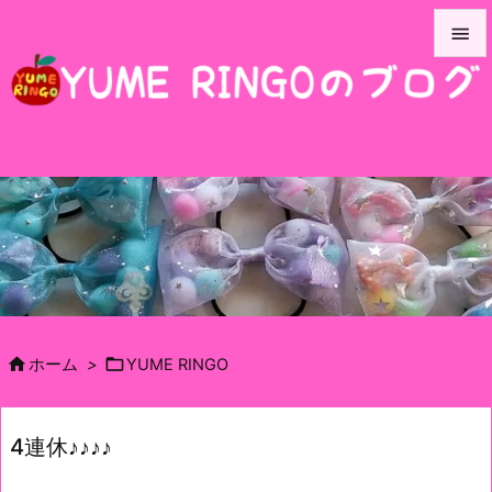


メニュ

サイド

前へ

次へ

検索


ホーム
>
YUME RINGO
4連休♪♪♪♪