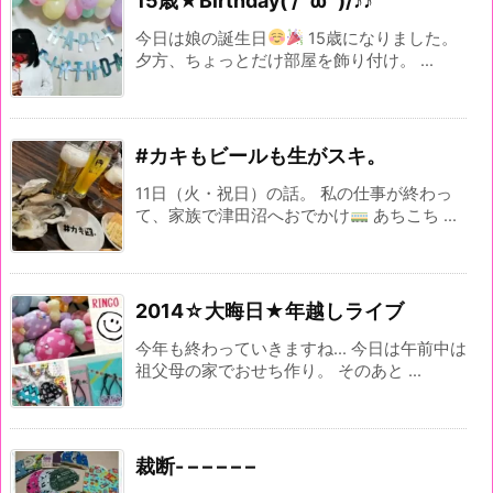
15歳★Birthday( /^ω^)/♪♪
今日は娘の誕生日
15歳になりました。
夕方、ちょっとだけ部屋を飾り付け。 ...
#カキもビールも生がスキ。
11日（火・祝日）の話。 私の仕事が終わっ
て、家族で津田沼へおでかけ
あちこち ...
2014☆大晦日★年越しライブ
今年も終わっていきますね... 今日は午前中は
祖父母の家でおせち作り。 そのあと ...
裁断- – – – – –