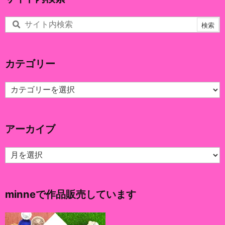
カテゴリー
カ
テ
ゴ
リ
アーカイブ
ー
ア
ー
カ
イ
minneで作品販売しています
ブ