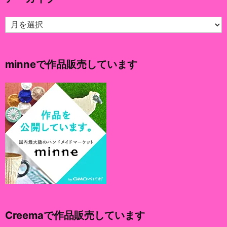
ア
ー
カ
イ
minneで作品販売しています
ブ
Creemaで作品販売しています