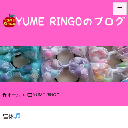


メニュ

サイド

前へ

次へ

検索


ホーム
>
YUME RINGO
連休