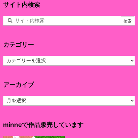
サイト内検索
カテゴリー
カ
テ
ゴ
リ
アーカイブ
ー
ア
ー
カ
イ
minneで作品販売しています
ブ