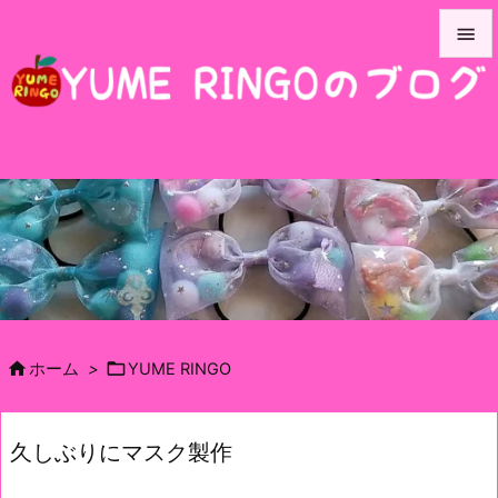


メニュ

サイド

前へ

次へ

検索


ホーム
>
YUME RINGO
久しぶりにマスク製作