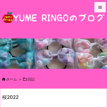


メニュ

サイド

前へ

次へ

検索


ホーム
>
日記
桜2022