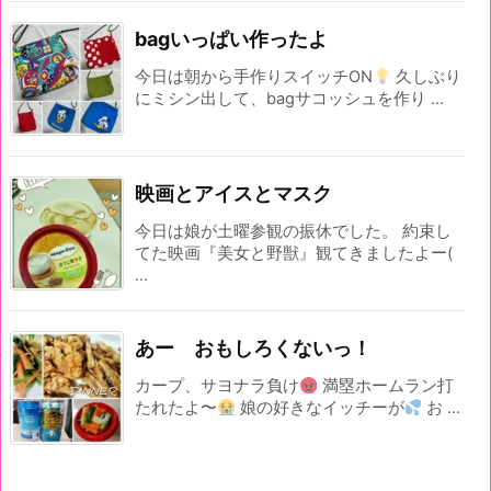
bagいっぱい作ったよ
今日は朝から手作りスイッチON
久しぶり
にミシン出して、bagサコッシュを作り ...
映画とアイスとマスク
今日は娘が土曜参観の振休でした。 約束し
てた映画『美女と野獣』観てきましたよー(
...
あー おもしろくないっ！
カープ、サヨナラ負け
満塁ホームラン打
たれたよ〜
娘の好きなイッチーが
お ...