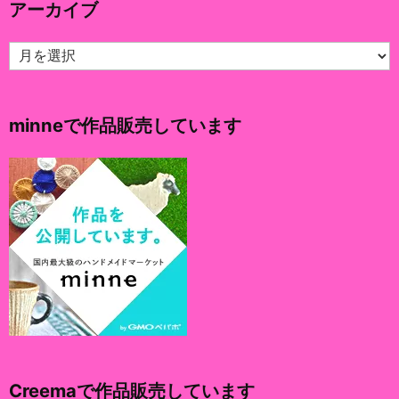
アーカイブ
ー
ア
ー
カ
イ
minneで作品販売しています
ブ
Creemaで作品販売しています