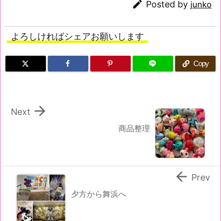

Posted by
junko
よろしければシェアお願いします
Copy

Next
商品整理

Prev
夕方から舞浜へ