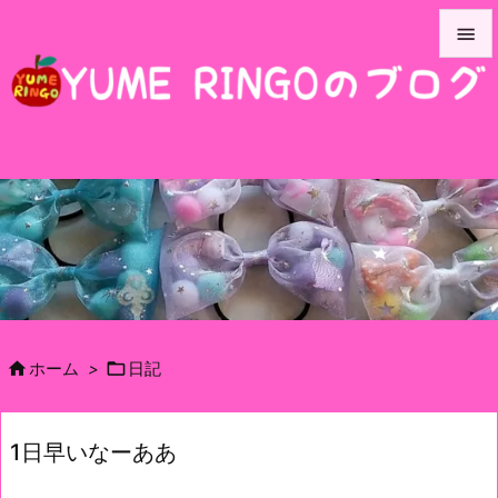


メニュ

サイド

前へ

次へ

検索


ホーム
>
日記
1日早いなーああ