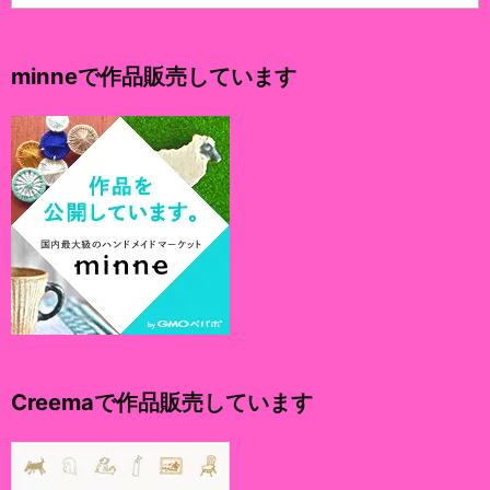
ー
カ
イ
minneで作品販売しています
ブ
Creemaで作品販売しています