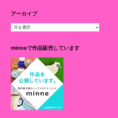
ゴ
リ
アーカイブ
ー
ア
ー
カ
イ
minneで作品販売しています
ブ