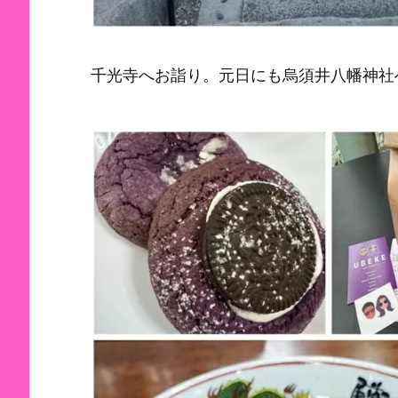
千光寺へお詣り。元日にも烏須井八幡神社