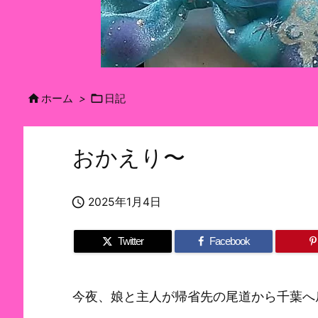


ホーム
>
日記
おかえり〜

2025年1月4日
Twitter
Facebook
今夜、娘と主人が帰省先の尾道から千葉へ