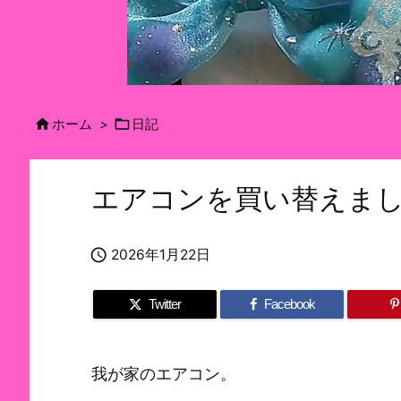


ホーム
>
日記
エアコンを買い替えま

2026年1月22日
Twitter
Facebook
我が家のエアコン。