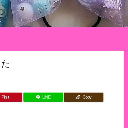
した
Pin it
LINE
Copy