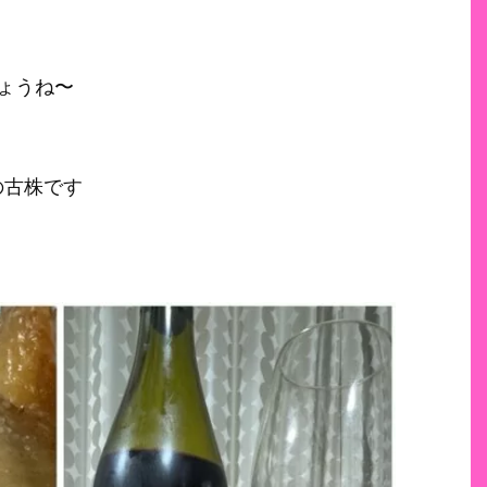
ょうね〜
の古株です