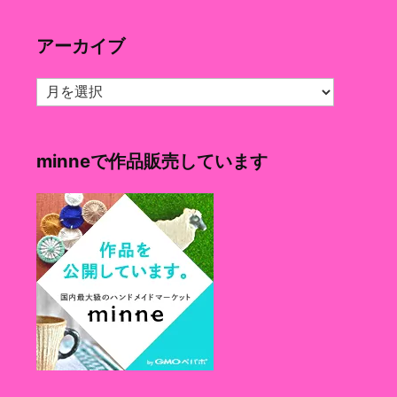
ゴ
リ
アーカイブ
ー
ア
ー
カ
イ
minneで作品販売しています
ブ