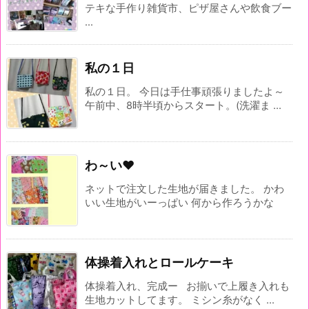
テキな手作り雑貨市、ピザ屋さんや飲食ブー
...
私の１日
私の１日。 今日は手仕事頑張りましたよ～
午前中、8時半頃からスタート。(洗濯ま ...
わ～い♥
ネットで注文した生地が届きました。 かわ
いい生地がいーっぱい 何から作ろうかな
体操着入れとロールケーキ
体操着入れ、完成ー お揃いで上履き入れも
生地カットしてます。 ミシン糸がなく ...