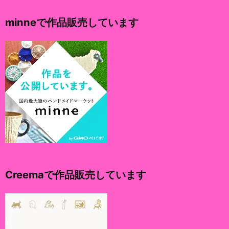
カ
イ
minneで作品販売しています
ブ
Creemaで作品販売しています