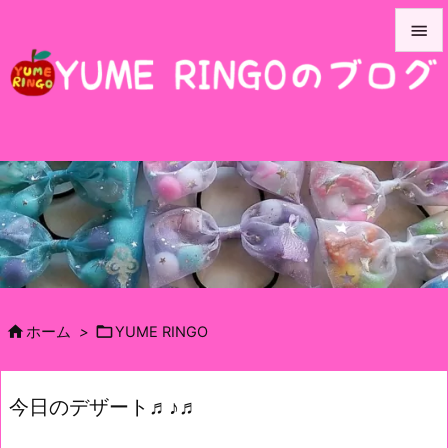


メニュ

サイド

前へ

次へ

検索


ホーム
>
YUME RINGO
今日のデザート♬♪♬