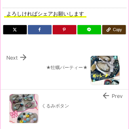
よろしければシェアお願いします
Copy

Next
★牡蠣パーティー★

Prev
くるみボタン