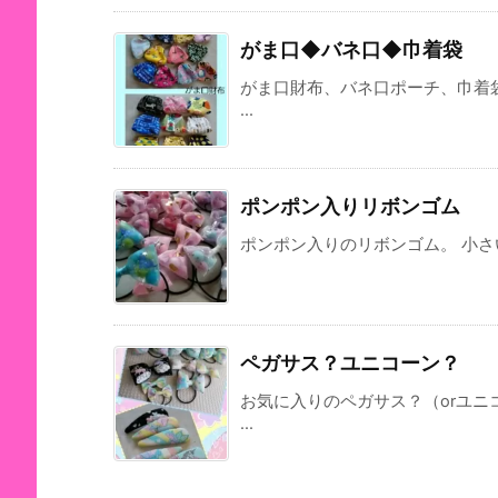
がま口◆バネ口◆巾着袋
がま口財布、バネ口ポーチ、巾着
...
ポンポン入りリボンゴム
ポンポン入りのリボンゴム。 小さい
ペガサス？ユニコーン？
お気に入りのペガサス？（orユ
...