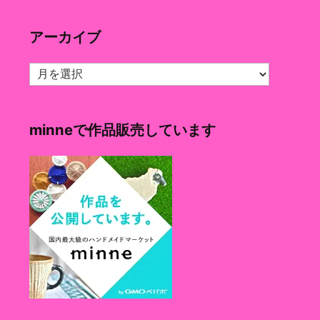
ゴ
リ
アーカイブ
ー
ア
ー
カ
イ
minneで作品販売しています
ブ