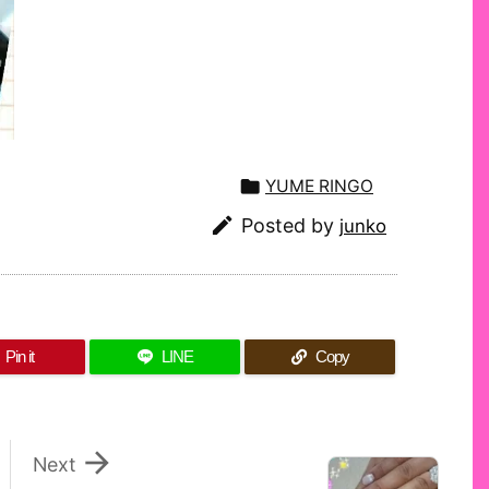

YUME RINGO

Posted by
junko
Pin it
LINE
Copy

Next