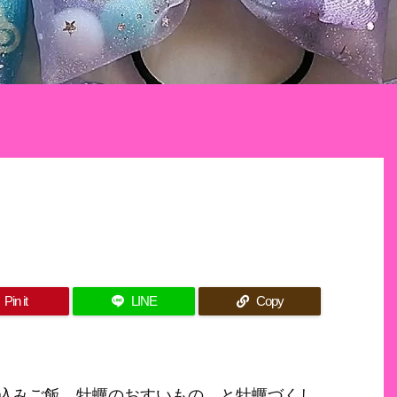
Pin it
LINE
Copy
込みご飯、牡蠣のおすいもの、と牡蠣づくし