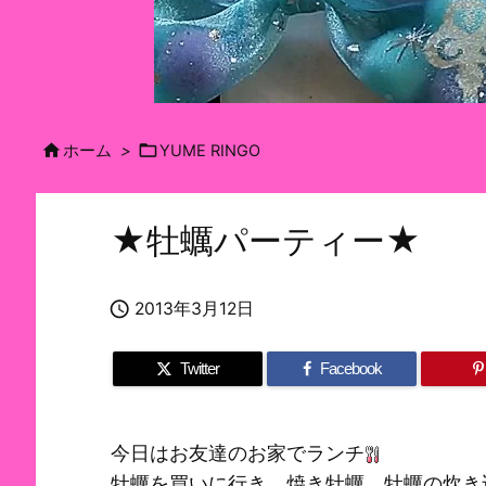


ホーム
>
YUME RINGO
★牡蠣パーティー★

2013年3月12日
Twitter
Facebook
今日はお友達のお家でランチ
牡蠣を買いに行き、焼き牡蠣、牡蠣の炊き