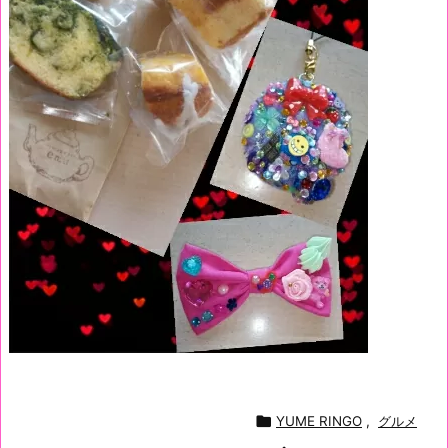

YUME RINGO
,
グルメ