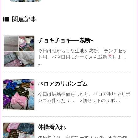

関連記事
チョキチョキ—–裁断–
今日は朝からまた生地を裁断。 ランチセッ
ト用、バネ口用にたーくさん裁断
しまし
...
ベロアのリボンゴム
今日は納品準備をしたり、ベロア生地でリボ
ンゴム作ったり...。 2個セットのリボ ...
体操着入れ
体操着入れも完成でーす もう少し追加で作