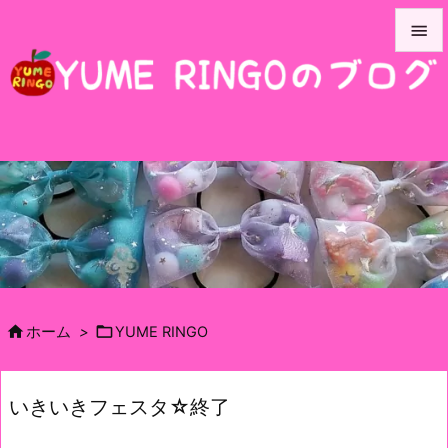


メニュ

サイド

前へ

次へ

検索


ホーム
>
YUME RINGO
いきいきフェスタ☆終了