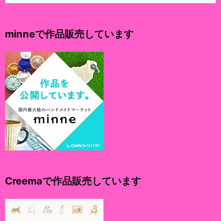
ー
カ
イ
minneで作品販売しています
ブ
Creemaで作品販売しています