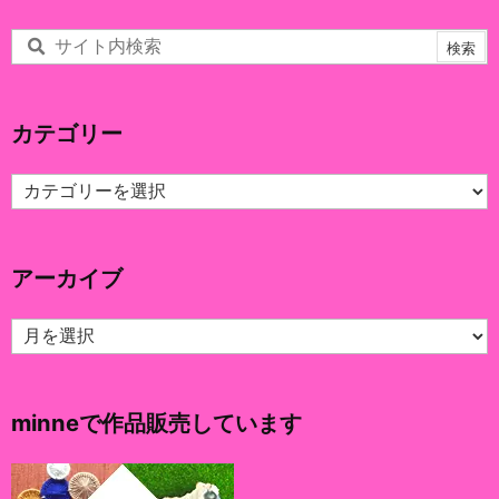
カテゴリー
カ
テ
ゴ
リ
アーカイブ
ー
ア
ー
カ
イ
minneで作品販売しています
ブ