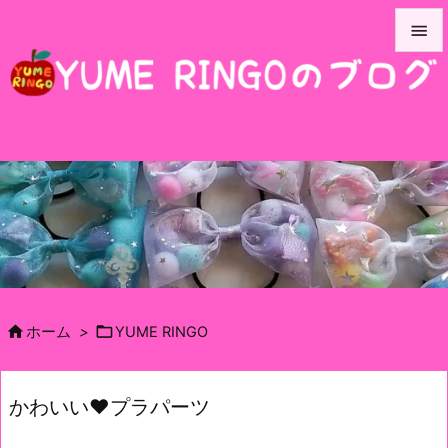


メニュ

サイド

前へ

次へ

検索


ホーム
>
YUME RINGO
かわいい♥プラパーツ