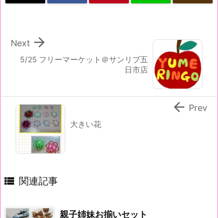

Next
5/25 フリーマーケット＠サンリブ五
日市店

Prev
大きい花

関連記事
親子姉妹お揃いセット