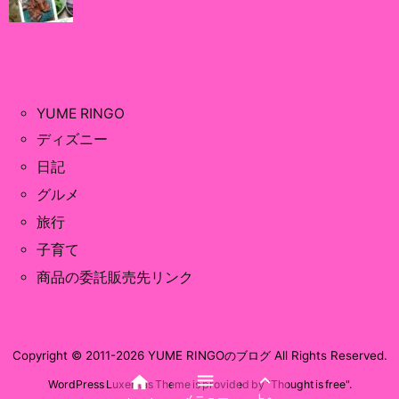
YUME RINGO
ディズニー
日記
グルメ
旅行
子育て
商品の委託販売先リンク
Copyright ©
2011
-2026
YUME RINGOのブログ
All Rights Reserved.



WordPress Luxeritas Theme is provided by "
Thought is free
".
メニュー
上へ