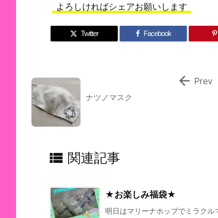
よろしければシェアお願いします
Twitter
Facebook

Prev
ナツノマスク

関連記事
★お楽しみ福袋★
明日はマリーナホップでミラクルマーケ