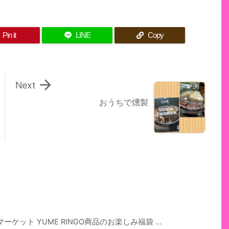
Pin it
LINE
Copy

Next
おうちで燻製
ット YUME RINGO商品のお楽しみ福袋 ...