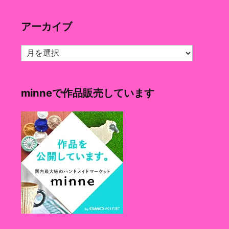
ゴ
リ
アーカイブ
ー
ア
ー
カ
イ
minneで作品販売しています
ブ