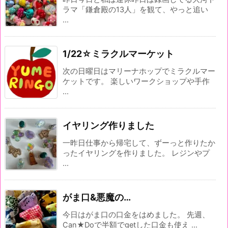
ラマ「鎌倉殿の13人」を観て、やっと追い
...
1/22☆ミラクルマーケット
次の日曜日はマリーナホップでミラクルマー
ケットです。 楽しいワークショップや手作
...
イヤリング作りました
一昨日仕事から帰宅して、ずーっと作りたか
ったイヤリングを作りました。 レジンやプ
...
がま口&悪魔の…
今日はがま口の口金をはめました。 先週、
Can★Doで半額でgetした口金も使え ...