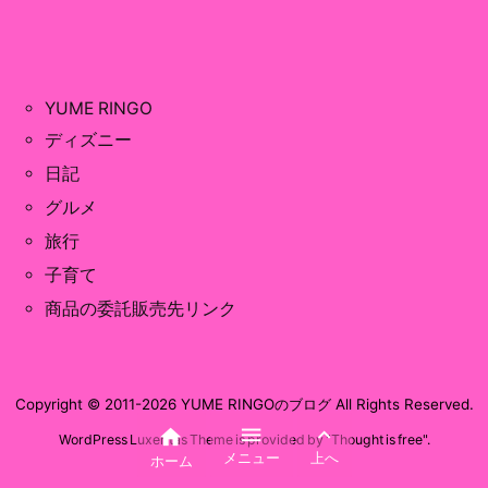
YUME RINGO
ディズニー
日記
グルメ
旅行
子育て
商品の委託販売先リンク
Copyright ©
2011
-2026
YUME RINGOのブログ
All Rights Reserved.



WordPress Luxeritas Theme is provided by "
Thought is free
".
メニュー
上へ
ホーム