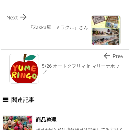

Next
『Zakka屋 ミラクル』さん

Prev
5/26 オートクフリマ in マリーナホッ
プ

関連記事
商品整理
昨日今日と私は連休昨日は録画してる大河ド