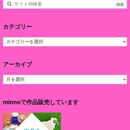
カテゴリー
カ
テ
ゴ
リ
アーカイブ
ー
ア
ー
カ
イ
minneで作品販売しています
ブ