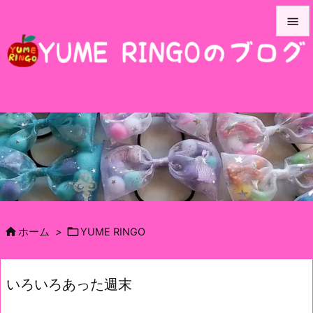


メニュ

サイド

前へ

次へ

検索


ホーム
>
YUME RINGO
いろいろあった週末