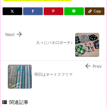
Copy

Next
久々にバネ口ポーチ♪

Prev
明日はオートクフリマ

関連記事