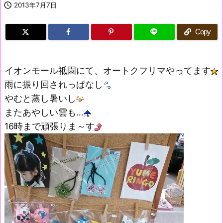

2013年7月7日
Copy
イオンモール祗園にて、オートクフリマやってます
雨に振り回されっぱなし
やむと蒸し暑いし
またあやしい雲も…
16時まで頑張りま～す