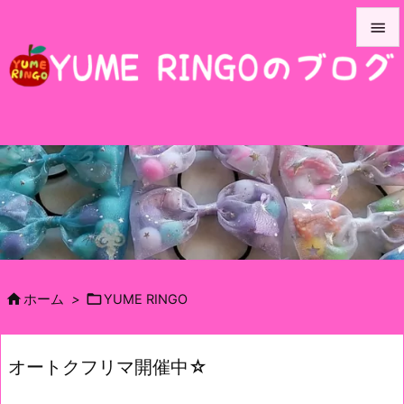


メニュ

サイド

前へ

次へ

検索


ホーム
>
YUME RINGO
オートクフリマ開催中☆