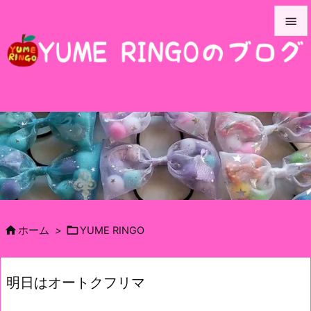


メニュ

サイド

前へ

次へ

検索


ホーム
>
YUME RINGO
明日はオートクフリマ