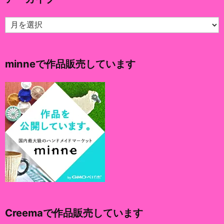
ア
ー
カ
イ
minneで作品販売しています
ブ
Creemaで作品販売しています