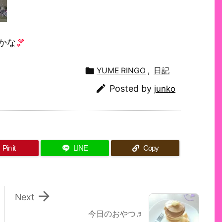
かな

YUME RINGO
,
日記

Posted by
junko
Pin it
LINE
Copy

Next
今日のおやつ♬