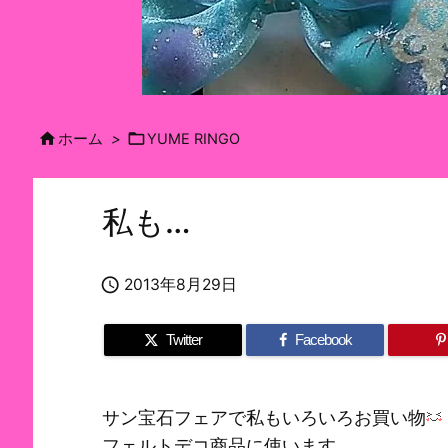


ホーム
>
YUME RINGO
私も…

2013年8月29日
Twitter
Facebook
サン宝石フェアで私もいろいろお買い物
フェルトデコ商品に使います。