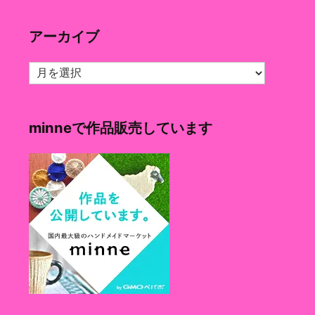
ゴ
リ
アーカイブ
ー
ア
ー
カ
イ
minneで作品販売しています
ブ