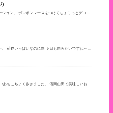
)
ジョン。 ポンポンレースをつけてちょこっとデコ ...
 荷物いっぱいなのに雨 明日も雨みたいですね～ ...
あちこちよく歩きました。 酒商山田で美味しいお ...