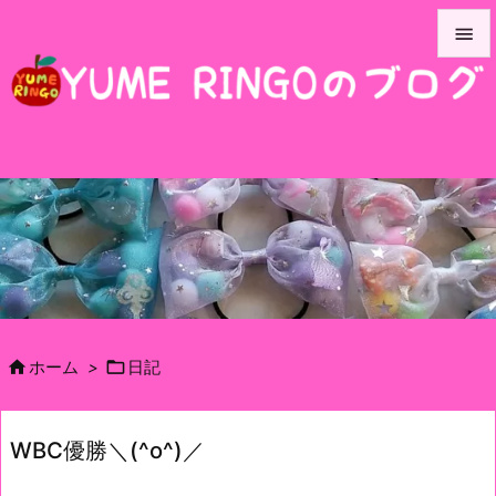


メニュ

サイド

前へ

次へ

検索


ホーム
>
日記
WBC優勝＼(^o^)／