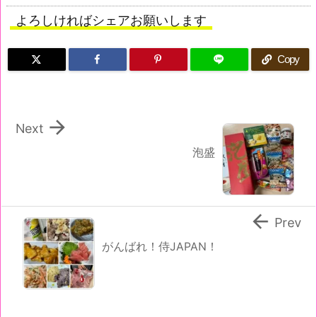
よろしければシェアお願いします
Copy

Next
泡盛

Prev
がんばれ！侍JAPAN！