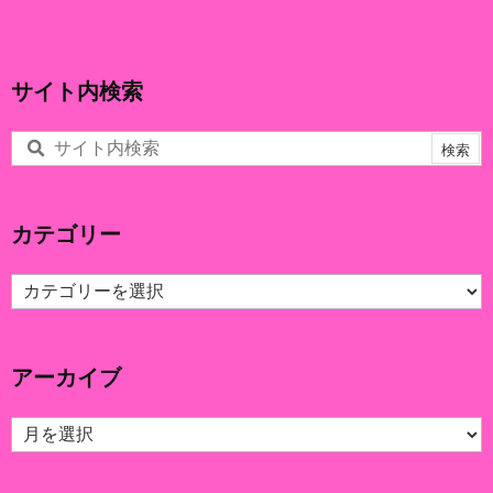
サイト内検索
カテゴリー
カ
テ
ゴ
リ
アーカイブ
ー
ア
ー
カ