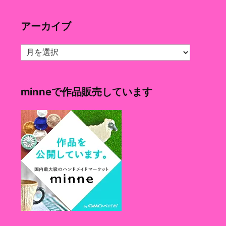
ゴ
リ
アーカイブ
ー
ア
ー
カ
イ
minneで作品販売しています
ブ