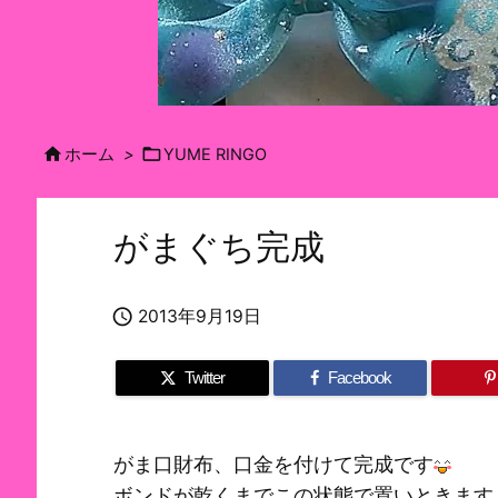


ホーム
>
YUME RINGO
がまぐち完成

2013年9月19日
Twitter
Facebook
がま口財布、口金を付けて完成です
ボンドが乾くまでこの状態で置いときます