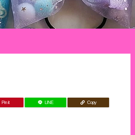
Pin it
LINE
Copy
。