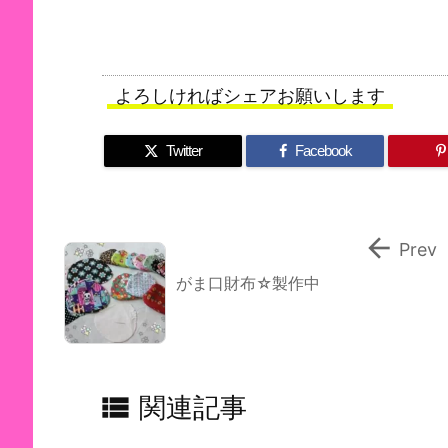
よろしければシェアお願いします
Twitter
Facebook

Prev
がま口財布☆製作中

関連記事